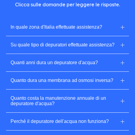
Clicca sulle domande per leggere le risposte.
In quale zona d'Italia effettuate assistenza?
Effettuiamo assistenza ai depuratori
Su quale tipo di depuratori effettuate assistenza?
dell'acqua nelle regioni di Puglia e Basilicata.
Con l'esperienza acquisita nel campo riusciamo
Quanti anni dura un depuratore d'acqua?
a fornire assistenza a depuratori di qualsiasi
modello e marca.
La durata di un depuratore d'acqua dipende
Quanto dura una membrana ad osmosi inversa?
da diversi fattori, primi tra tutti dall'azienda
che li produce e da una corretta
In media la durata della membrana va dai 5 ai
manutenzione.
Quanto costa la manutenzione annuale di un
7 anni, ma ovviamente dipende anche dalla
depuratore d'acqua?
manutenzione che viene effettuata.
Il costo della manutenzione annuale può
Perché il depuratore dell'acqua non funziona?
variare dai 50 € ai 90 €, a seconda
dell'impianto di depurazione.